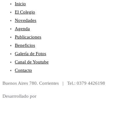
Inicio
El Colegio
Novedades
Agenda
Publicaciones
Beneficios
Galería de Fotos
Canal de Youtube
Contacto
Buenos Aires 780. Corrientes | Tel.: 0379 4426198
Desarrrollado por
iMoa
Marketing Digital
Copyright ©2026 Colegio de Magistrados y Funcionarios del Poder
Judicial de Corrientes . Todos los derechos reservados.
Desarrollado
por
iMoa
&
Diseñado por
iMoa Marketing Digital